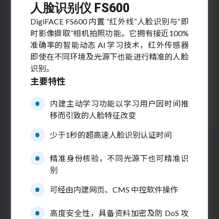
眠模式彻底激活
人脸识别仪 FS600
以太网供电,支持电锁和
DigiFACE FS600 内置 “红外线”人脸识别与“即
设备供电
时影像撷取”相机拍照功能。它拥有接近100%
准确率的智能动态 AI 学习技术，红外传感器
采用门禁快装接口，在
不使用任何工具的情况
即使在不同环境及光源下也能进行精准的人脸
下，快速完成门禁接线
识别。
主要特性
采用白色背光触摸按
键，只需手指轻触，即
可激活密码按键
内建主动学习功能以学习用户因时间推
移而引致的人脸特征改变
阅读更多
少于1秒的超高速人脸识别认证时间
精准身份核验，不同光源下也可精准识
别
可经由内建网页、CMS 中控软件操作
高度安全性，具备资料加密及防 DoS 攻